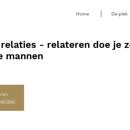
Home
De plek
relaties - relateren doe je 
e mannen
loten
ekijken