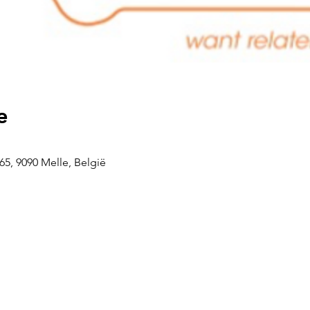
e
5, 9090 Melle, België