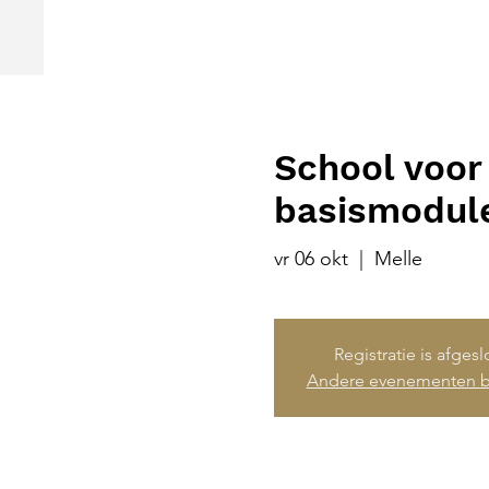
School voor 
basismodul
vr 06 okt
  |  
Melle
Registratie is afges
Andere evenementen b