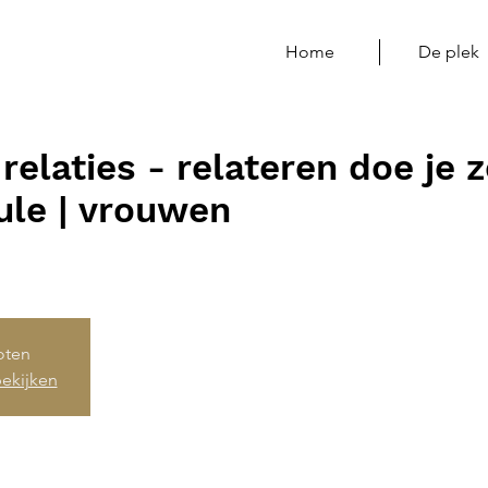
Home
De plek
relaties - relateren doe je z
le | vrouwen
loten
ekijken