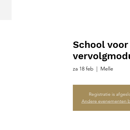
School voor 
vervolgmodu
za 18 feb
  |  
Melle
Registratie is afges
Andere evenementen b