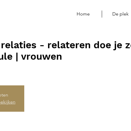
Home
De plek
relaties - relateren doe je z
le | vrouwen
loten
ekijken