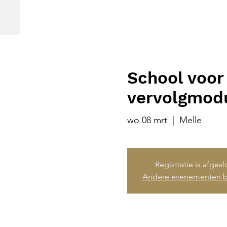
School voor 
vervolgmodu
wo 08 mrt
  |  
Melle
Registratie is afges
Andere evenementen b