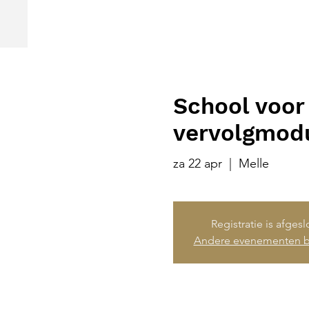
School voor 
vervolgmodu
za 22 apr
  |  
Melle
Registratie is afges
Andere evenementen b