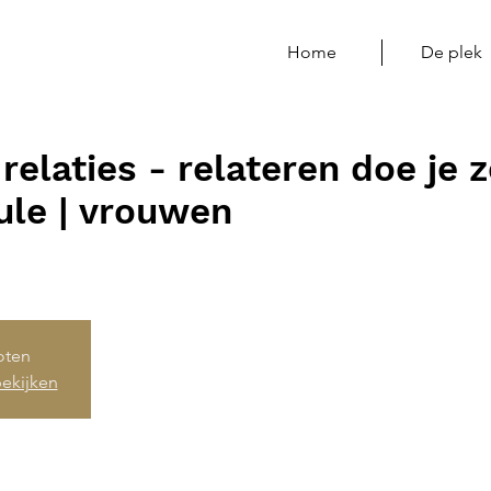
Home
De plek
relaties - relateren doe je z
le | vrouwen
loten
ekijken