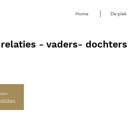
Home
De plek
relaties - vaders- dochters
loten
ekijken