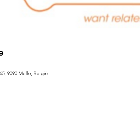
e
5, 9090 Melle, België