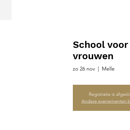
School voor 
vrouwen
zo 26 nov
  |  
Melle
Registratie is afges
Andere evenementen b