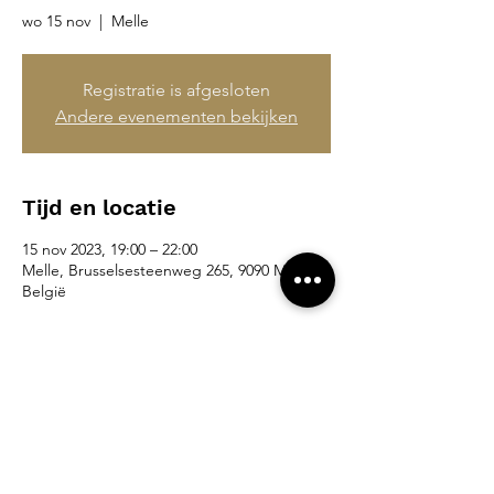
wo 15 nov
  |  
Melle
Registratie is afgesloten
Andere evenementen bekijken
Tijd en locatie
15 nov 2023, 19:00 – 22:00
Melle, Brusselsesteenweg 265, 9090 Melle,
België
Deel dit evenement