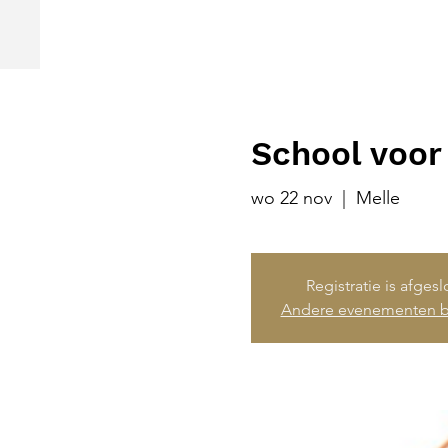
School voor
wo 22 nov
  |  
Melle
Registratie is afges
Andere evenementen b