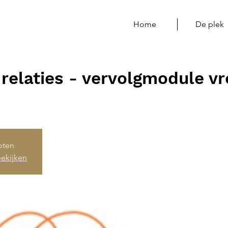
Home
De plek
 relaties - vervolgmodule v
loten
ekijken