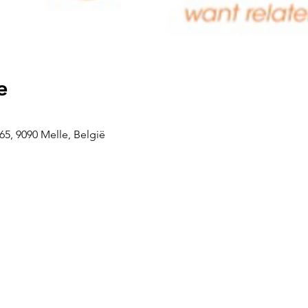
e
5, 9090 Melle, België