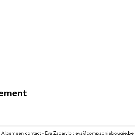
nement
Algemeen contact - Eva Zabarylo :
eva@compagniebougie.be