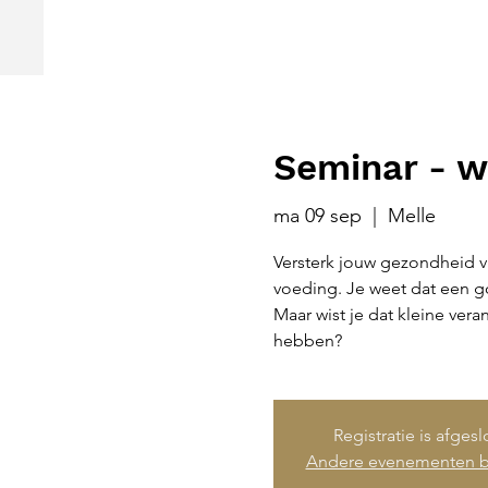
Seminar - w
ma 09 sep
  |  
Melle
Versterk jouw gezondheid v
voeding. Je weet dat een 
Maar wist je dat kleine ver
hebben?
Registratie is afges
Andere evenementen b