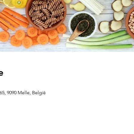
e
5, 9090 Melle, België