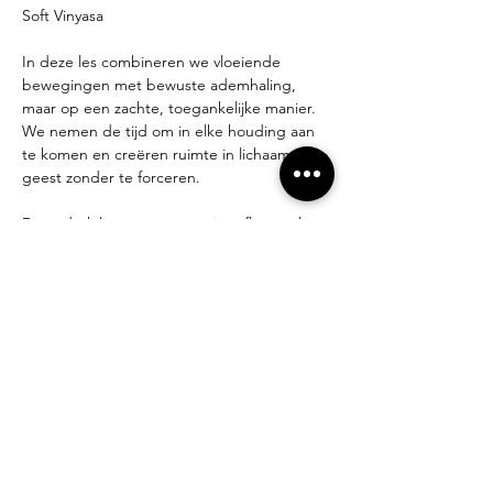
Soft Vinyasa
In deze les combineren we vloeiende 
bewegingen met bewuste ademhaling, 
maar op een zachte, toegankelijke manier. 
We nemen de tijd om in elke houding aan 
te komen en creëren ruimte in lichaam en 
geest zonder te forceren.
De nadruk ligt op ontspanning, flow en het 
voelen van je eigen ritme. 
Deze les is geschikt voor elk niveau.
De prijzen na de intro les: 15€/les of 70€ 
voor een 5 beurten kaart
Deel dit evenement