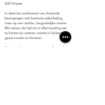
Soft Vinyasa
In deze les combineren we vloeiende 
bewegingen met bewuste ademhaling, 
maar op een zachte, toegankelijke manier. 
We nemen de tijd om in elke houding aan 
te komen en creëren ruimte in lichaam en 
geest zonder te forceren.
De nadruk ligt op ontspanning, flow en het 
voelen van je eigen ritme. 
Deze les is geschikt voor elk niveau.
De prijzen na de intro les: 15€/les of 70€ 
voor een 5 beurten kaart
Deel dit evenement