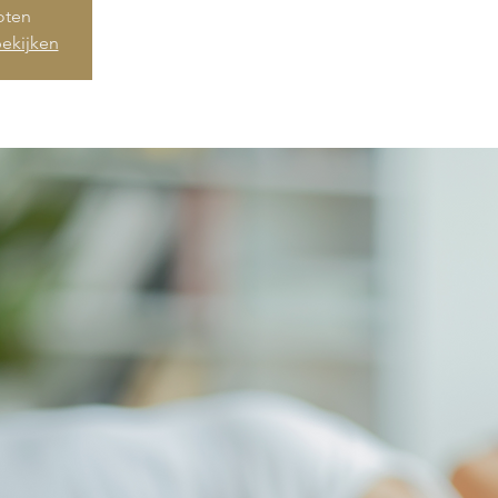
loten
ekijken