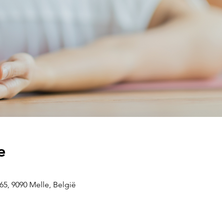
e
5, 9090 Melle, België