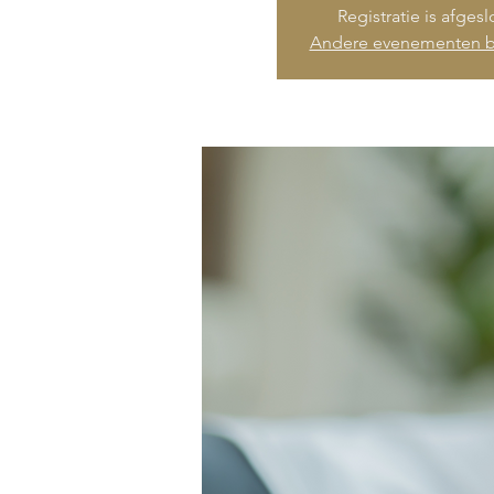
Registratie is afges
Andere evenementen b