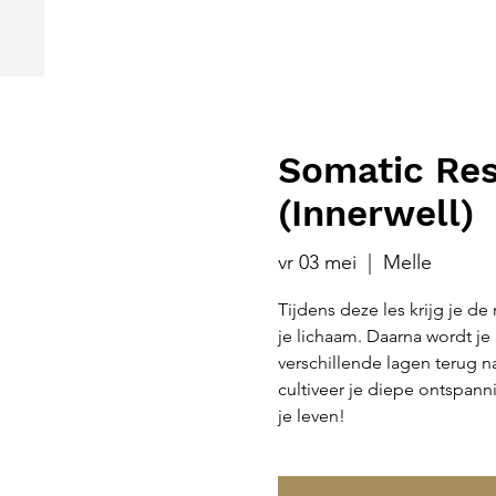
Somatic Res
(Innerwell)
vr 03 mei
  |  
Melle
Tijdens deze les krijg je d
je lichaam. Daarna wordt j
verschillende lagen terug n
cultiveer je diepe ontspannin
je leven!