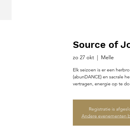
Source of J
zo 27 okt
  |  
Melle
Elk seizoen is er een herbr
(abunDANCE) en sacrale hel
vertragen, energie op te doe
Registratie is afges
Andere evenementen b