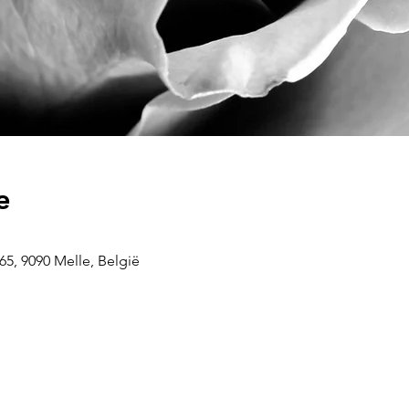
e
5, 9090 Melle, België