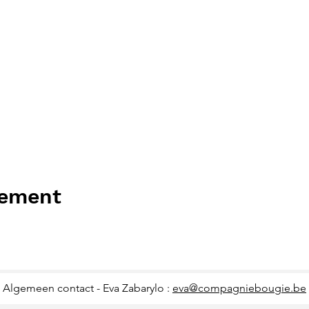
nement
Algemeen contact - Eva Zabarylo :
eva@compagniebougie.be