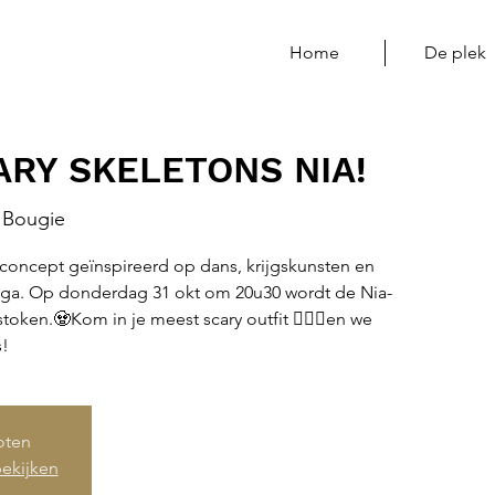
Home
De plek
RY SKELETONS NIA!
Bougie
concept geïnspireerd op dans, krijgskunsten en
oga. Op donderdag 31 okt om 20u30 wordt de Nia-
stoken.🧟Kom in je meest scary outfit 🧙🏻‍♀️en we
!
loten
ekijken