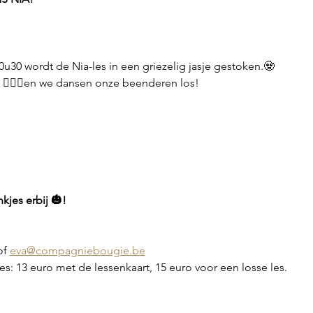
30 wordt de Nia-les in een griezelig jasje gestoken.🧟
t 🧙🏻‍♀️en we dansen onze beenderen los!
jes erbij 🎃!
of 
eva@compagniebougie.be
es: 13 euro met de lessenkaart, 15 euro voor een losse les.