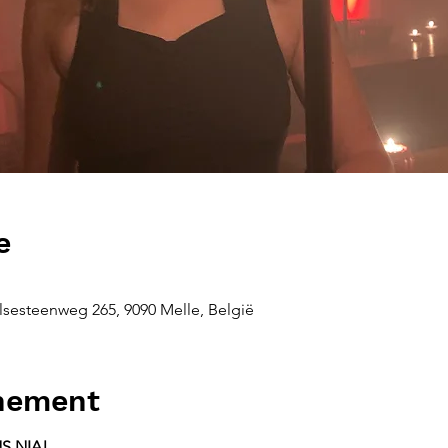
e
sesteenweg 265, 9090 Melle, België
enement
S NIA!