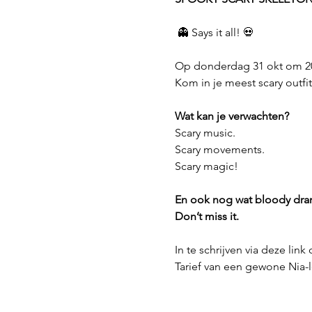
 👻 Says it all! 💀
Op donderdag 31 okt om 20u
Kom in je meest scary outfi
Wat kan je verwachten?
Scary music.
Scary movements.
Scary magic!
En ook nog wat bloody drank
Don’t miss it.
In te schrijven via deze link 
Tarief van een gewone Nia-l