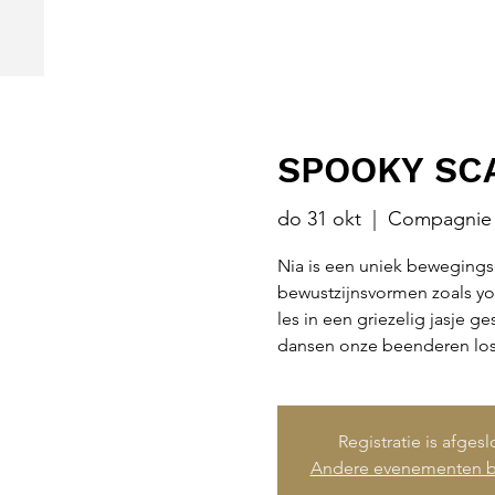
SPOOKY SCA
do 31 okt
  |  
Compagnie 
Nia is een uniek bewegings
bewustzijnsvormen zoals y
les in een griezelig jasje ge
dansen onze beenderen los
Registratie is afges
Andere evenementen b