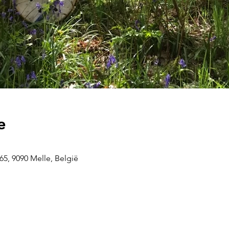
e
5, 9090 Melle, België