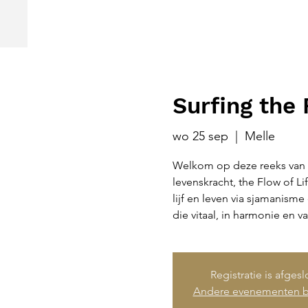
Surfing the 
wo 25 sep
  |  
Melle
Welkom op deze reeks van 
levenskracht, the Flow of Li
lijf en leven via sjamanism
die vitaal, in harmonie en va
Registratie is afges
Andere evenementen b