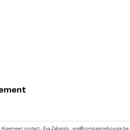
nement
Algemeen contact - Eva Zabarylo :
eva@compagniebougie.be