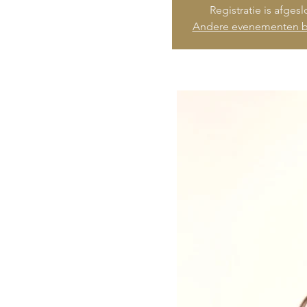
Registratie is afges
Andere evenementen b