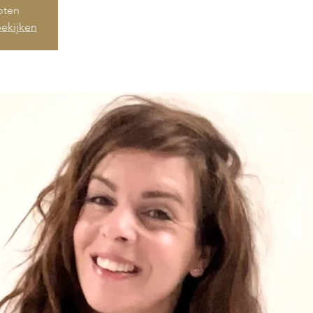
loten
ekijken