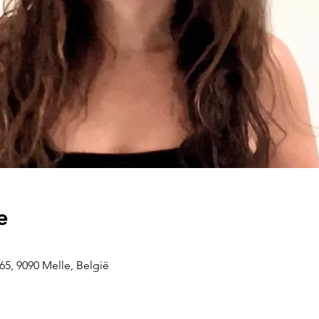
e
5, 9090 Melle, België