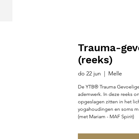
Trauma-gevo
(reeks)
do 22 jun
  |  
Melle
De YTB® Trauma Gevoelige 
ademwerk. In deze reeks on
opgeslagen zitten in het li
yogahoudingen en soms met 
(met Mariam - MAF Spirit)