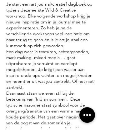
Je start een art journal/creatief dagboek op
tijdens deze eerste Wild & Creative
workshop. Elke volgende workshop krijg je
nieuwe inspiratie om in je journal mee te
experimenteren. Zo heb je na de
verschillende workshops veel inspiratie om
naar terug te gaan én is je art journal een
kunstwerk op zich geworden.
Een dag waar je texturen, achtergronden,
mark making, mixed media,… gaat
uitproberen: je verruimt en verdiept
mogelijkheden. Je krijgt een waaier aan
inspirerende opdrachten en mogelijkheden
en neemt er uit wat jou aantrekt. Of net niet
aantrekt.
Daarnaast staan we even stil bij de
betekenis van ‘Indian summer’. Deze
typische nazomer staat symbool voor de
overgang/transitie van een warme naar
koude periode. Het gaat over nagenieten
van de oogst van de zomer én je
klaarmaken voor de winterperiode. Hier
komt een eerste laag van loslaten aan bod: