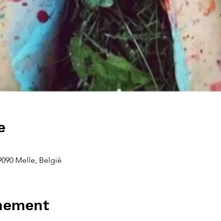
e
9090 Melle, België
enement