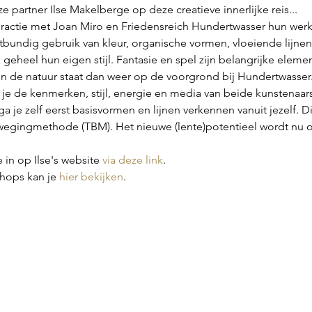
partner Ilse Makelberge op deze creatieve innerlijke reis...
eractie met Joan Miro en Friedensreich Hundertwasser hun werk
bundig gebruik van kleur, organische vormen, vloeiende lijnen
geheel hun eigen stijl. Fantasie en spel zijn belangrijke elemen
n de natuur staat dan weer op de voorgrond bij Hundertwasser. V
 je de kenmerken, stijl, energie en media van beide kunstenaar
ga je zelf eerst basisvormen en lijnen verkennen vanuit jezelf. Di
egingmethode (TBM). Het nieuwe (lente)potentieel wordt nu o
e in op Ilse's website 
via deze link
.
hops kan je 
hier bekijken
.