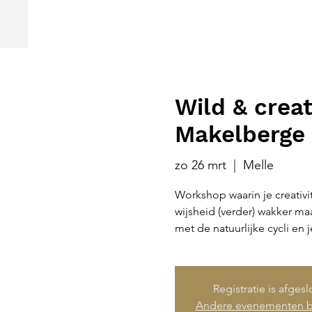
Wild & crea
Makelberge
zo 26 mrt
  |  
Melle
Workshop waarin je creativit
wijsheid (verder) wakker maa
met de natuurlijke cycli en 
Registratie is afges
Andere evenementen b