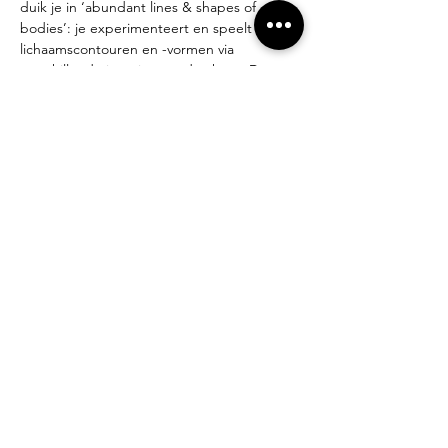
duik je in ‘abundant lines & shapes of 
bodies’: je experimenteert en speelt met 
lichaamscontouren en -vormen via 
verschillende intuïtieve opdrachten. De 
kunstenaars Marlene Dumas, Egon Schiele 
en Gustav Klimt zullen deze workshop onze 
mede inspirators zijn.
Een dierbare collega Françoise 
Gaeremynck komt langs om je enkele 
eenvoudige technieken te tonen hoe je je 
art journal kan binden.
Bekijk meer info en schrijf je in op Ilse's 
website 
via deze link
.
Een impressie van de workshops kan je 
hier 
bekijken
.
Deel dit evenement