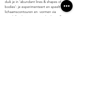
duik je in ‘abundant lines & shapes of 
bodies’: je experimenteert en speelt met 
lichaamscontouren en -vormen via 
verschillende intuïtieve opdrachten. De 
kunstenaars Marlene Dumas, Egon Schiele 
en Gustav Klimt zullen deze workshop onze 
mede inspirators zijn.
Een dierbare collega Françoise 
Gaeremynck komt langs om je enkele 
eenvoudige technieken te tonen hoe je je 
art journal kan binden.
Bekijk meer info en schrijf je in op Ilse's 
website 
via deze link
.
Een impressie van de workshops kan je 
hier 
bekijken
.
Deel dit evenement