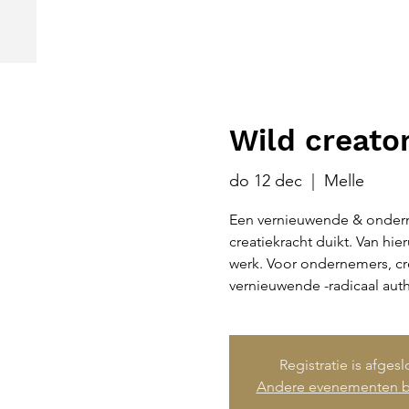
Wild creato
do 12 dec
  |  
Melle
Een vernieuwende & onderne
creatiekracht duikt. Van hie
werk. Voor ondernemers, cr
vernieuwende -radicaal auth
Registratie is afges
Andere evenementen b