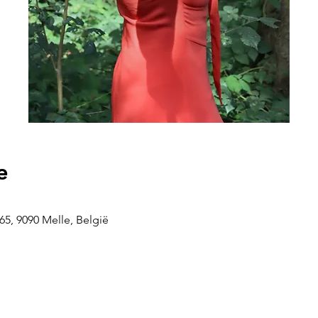
e
5, 9090 Melle, België