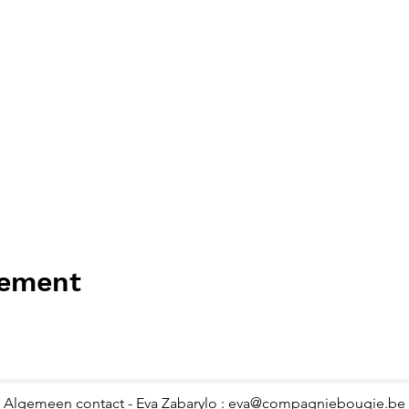
nement
Algemeen contact - Eva Zabarylo :
eva@compagniebougie.be