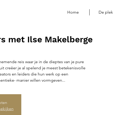
Home
De plek
rs met Ilse Makelberge
mende reis waar je in de dieptes van je pure
ruit creëer je al spelend je meest betekenisvolle
eators en leiders die hun werk op een
entieke- manier willen vormgeven...
loten
ekijken