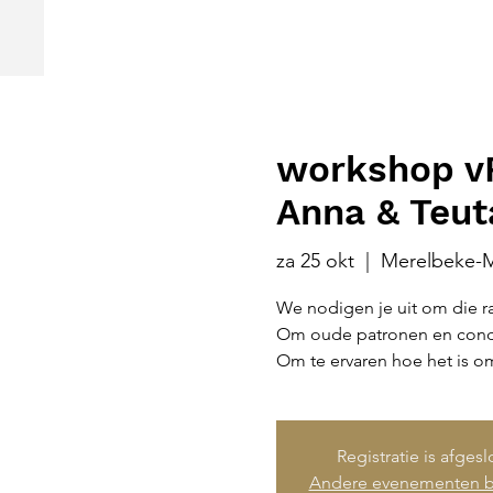
workshop vR
Anna & Teut
za 25 okt
  |  
Merelbeke-M
We nodigen je uit om die 
Om oude patronen en condit
Om te ervaren hoe het is om
Registratie is afges
Andere evenementen b