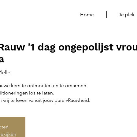
Home
De plek
auw '1 dag ongepolijst vrou
a
elle
rauwe kern te ontmoeten en te omarmen.
ioneringen los te laten.
 vrij te leven vanuit jouw pure vRauwheid.
loten
ekijken