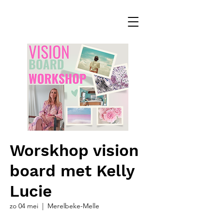
Worskhop vision
board met Kelly
Lucie
zo 04 mei
  |  
Merelbeke-Melle