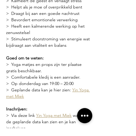
>  Kalmeert de geest en verlaagt stress
>  Helpt als je moe of overprikkeld bent
>  Draagt bij aan een goede nachtrust
>  Bevordert emontionele verwerking
>  Heeft een kalmerende werking op het 
zenuwstelsel
>  Stimuleert doorstroming van energie wat 
bijdraagt aan vitaliteit en balans
Goed om te weten:
>  Yoga matjes en props zijn ter plaatse 
gratis beschikbaar.
>  Comfortabele kledij is een aanrader.
>  Op donderdag van 19:00 – 20:00
>  Geplande data kan je hier zien: 
Yin Yoga 
met Miek
Inschrijven:
>  Via deze link 
Yin Yoga met Miek
 waar je 
de geplande data kan zien en je kan 
inschrijven
>  Of via een bericht naar 