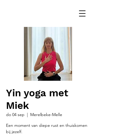
Yin yoga met
Miek
do 04 sep
  |  
Merelbeke-Melle
Een moment van diepe rust en thuiskomen
bij jezelf.