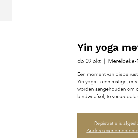
Yin yoga me
do 09 okt
  |  
Merelbeke-
Een moment van diepe rust 
Yin yoga is een rustige, me
worden aangehouden om die
bindweefsel, te versoepelen
Registratie is afges
Andere evenementen b