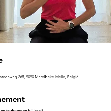
e
steenweg 265, 9090 Merelbeke-Melle, België
enement
en thuiskomen bij jezelf