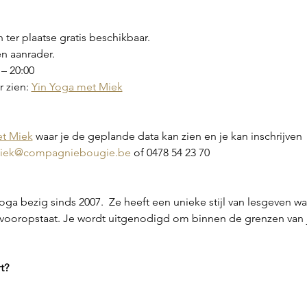
 ter plaatse gratis beschikbaar.
en aanrader.
– 20:00
 zien: 
Yin Yoga met Miek
et Miek
 waar je de geplande data kan zien en je kan inschrijven
iek@compagniebougie.be
 of 0478 54 23 70
ga bezig sinds 2007.  Ze heeft een unieke stijl van lesgeven wa
d vooropstaat. Je wordt uitgenodigd om binnen de grenzen van
t?