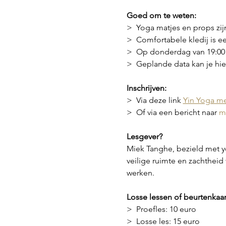
Goed om te weten:
>  Yoga matjes en props zijn
>  Comfortabele kledij is e
>  Op donderdag van 19:00 
>  Geplande data kan je hier
Inschrijven:
>  Via deze link 
Yin Yoga m
>  Of via een bericht naar 
m
Lesgever?
Miek Tanghe, bezield met yo
veilige ruimte en zachthei
werken.
Losse lessen of beurtenkaar
>  Proefles: 10 euro
>  Losse les: 15 euro