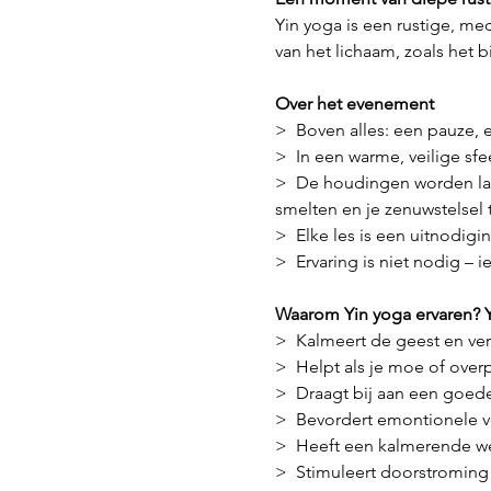
Yin yoga is een rustige, m
van het lichaam, zoals het b
Over het evenement
>  Boven alles: een pauze, 
>  In een warme, veilige sfe
>  De houdingen worden lan
smelten en je zenuwstelsel t
>  Elke les is een uitnodigi
>  Ervaring is niet nodig – i
Waarom Yin yoga ervaren? Y
>  Kalmeert de geest en ver
>  Helpt als je moe of over
>  Draagt bij aan een goede
>  Bevordert emontionele 
>  Heeft een kalmerende we
>  Stimuleert doorstroming v