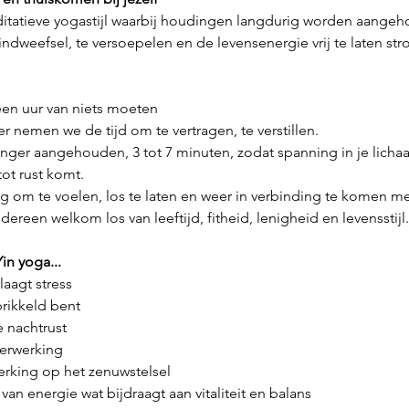
editatieve yogastijl waarbij houdingen langdurig worden aange
indweefsel, te versoepelen en de levensenergie vrij te laten st
een uur van niets moeten
er nemen we de tijd om te vertragen, te verstillen.
ger aangehouden, 3 tot 7 minuten, zodat spanning in je licha
ot rust komt.
ng om te voelen, los te laten en weer in verbinding te komen met
edereen welkom los van leeftijd, fitheid, lenigheid en levensstijl.
in yoga...
laagt stress
prikkeld bent
 nachtrust
verwerking
rking op het zenuwstelsel
an energie wat bijdraagt aan vitaliteit en balans