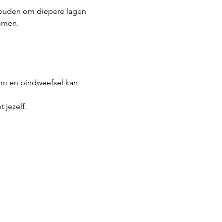
houden om diepere lagen 
romen.
am en bindweefsel kan 
 jezelf.