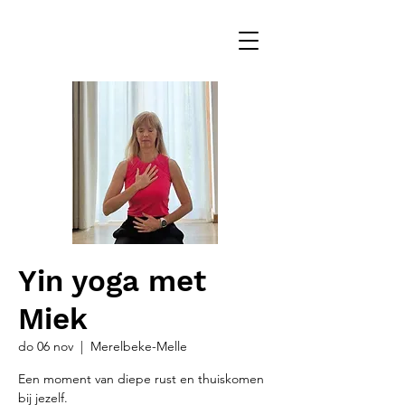
Yin yoga met
Miek
do 06 nov
  |  
Merelbeke-Melle
Een moment van diepe rust en thuiskomen
bij jezelf.