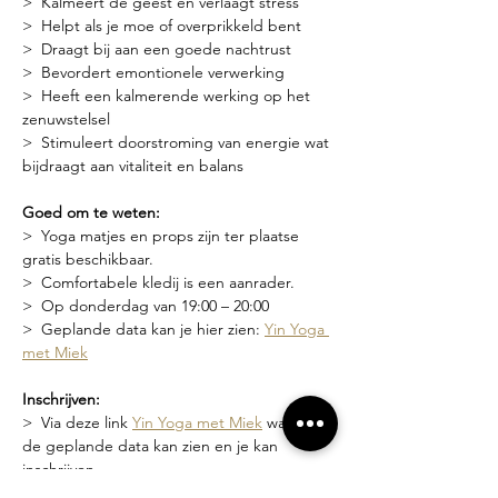
>  Kalmeert de geest en verlaagt stress
>  Helpt als je moe of overprikkeld bent
>  Draagt bij aan een goede nachtrust
>  Bevordert emontionele verwerking
>  Heeft een kalmerende werking op het 
zenuwstelsel
>  Stimuleert doorstroming van energie wat 
bijdraagt aan vitaliteit en balans
Goed om te weten:
>  Yoga matjes en props zijn ter plaatse 
gratis beschikbaar.
>  Comfortabele kledij is een aanrader.
>  Op donderdag van 19:00 – 20:00
>  Geplande data kan je hier zien: 
Yin Yoga 
met Miek
Inschrijven:
>  Via deze link 
Yin Yoga met Miek
 waar je 
de geplande data kan zien en je kan 
inschrijven
>  Of via een bericht naar 