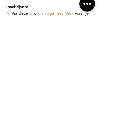
Inschrijven:
>  Via deze link 
Yin Yoga met Miek
 waar je 
de geplande data kan zien en je kan 
inschrijven
>  Of via een bericht naar 
miek@compagniebougie.be
 of 0478 54 23 70
Lesgever?
Miek Tanghe, bezield met yoga bezig sinds 
2007.  Ze heeft een unieke stijl van lesgeven 
waarin het creëren van een veilige ruimte 
en zachtheid vooropstaat. Je wordt 
uitgenodigd om binnen de grenzen van 
jouw mogelijkheden te werken.
Losse lessen of beurtenkaart?
>  Proefles: 10 euro
>  Losse les: 15 euro
>  5-beurten kaart (3 maanden geldig): 70 
euro
>  10-beurten kaart (6 maanden geldig): 