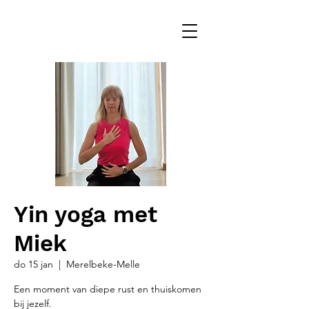
Yin yoga met
Miek
do 15 jan
  |  
Merelbeke-Melle
Een moment van diepe rust en thuiskomen
bij jezelf.