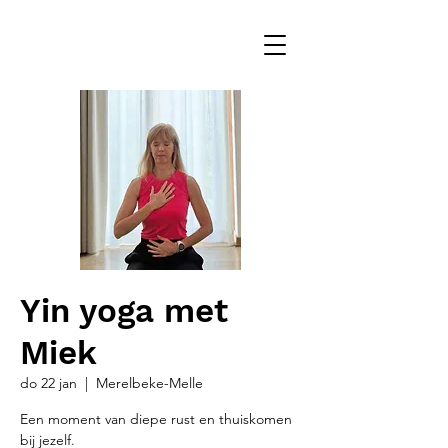
Yin yoga met
Miek
do 22 jan
  |  
Merelbeke-Melle
Een moment van diepe rust en thuiskomen
bij jezelf.