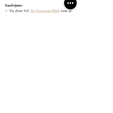
Inschrijven:
>  Via deze link 
Yin Yoga met Miek
 waar je 
de geplande data kan zien en je kan 
inschrijven
>  Of via een bericht naar 
miek@compagniebougie.be
 of 0478 54 23 70
Lesgever?
Miek Tanghe, bezield met yoga bezig sinds 
2007.  Ze heeft een unieke stijl van lesgeven 
waarin het creëren van een veilige ruimte 
en zachtheid vooropstaat. Je wordt 
uitgenodigd om binnen de grenzen van 
jouw mogelijkheden te werken.
Losse lessen of beurtenkaart?
>  Proefles: 10 euro
>  Losse les: 15 euro
>  5-beurten kaart (3 maanden geldig): 70 
euro
>  10-beurten kaart (6 maanden geldig): 