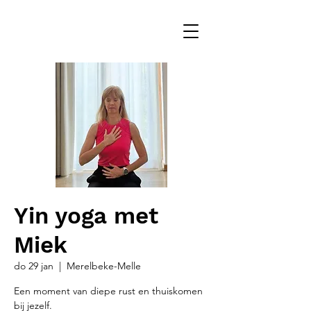
Yin yoga met
Miek
do 29 jan
  |  
Merelbeke-Melle
Een moment van diepe rust en thuiskomen
bij jezelf.