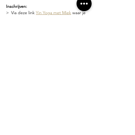
Inschrijven:
>  Via deze link 
Yin Yoga met Miek
 waar je 
de geplande data kan zien en je kan 
inschrijven
>  Of via een bericht naar 
miek@compagniebougie.be
 of 0478 54 23 70
Lesgever?
Miek Tanghe, bezield met yoga bezig sinds 
2007.  Ze heeft een unieke stijl van lesgeven 
waarin het creëren van een veilige ruimte 
en zachtheid vooropstaat. Je wordt 
uitgenodigd om binnen de grenzen van 
jouw mogelijkheden te werken.
Losse lessen of beurtenkaart?
>  Proefles: 10 euro
>  Losse les: 15 euro
>  5-beurten kaart (3 maanden geldig): 70 
euro
>  10-beurten kaart (6 maanden geldig): 