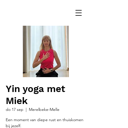
Yin yoga met
Miek
do 17 sep
  |  
Merelbeke-Melle
Een moment van diepe rust en thuiskomen
bij jezelf.