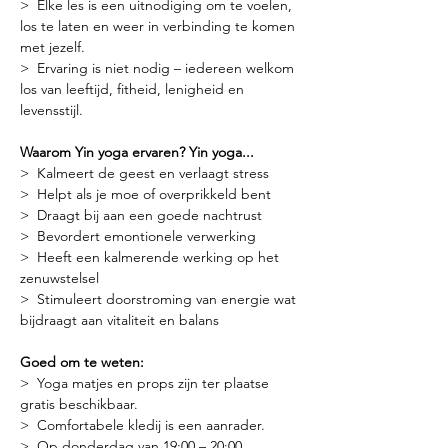
>  Elke les is een uitnodiging om te voelen, 
los te laten en weer in verbinding te komen 
met jezelf.
>  Ervaring is niet nodig – iedereen welkom 
los van leeftijd, fitheid, lenigheid en 
levensstijl.
Waarom Yin yoga ervaren? Yin yoga...
>  Kalmeert de geest en verlaagt stress
>  Helpt als je moe of overprikkeld bent
>  Draagt bij aan een goede nachtrust
>  Bevordert emontionele verwerking
>  Heeft een kalmerende werking op het 
zenuwstelsel
>  Stimuleert doorstroming van energie wat 
bijdraagt aan vitaliteit en balans
Goed om te weten:
>  Yoga matjes en props zijn ter plaatse 
gratis beschikbaar.
>  Comfortabele kledij is een aanrader.
>  Op donderdag van 19:00 – 20:00