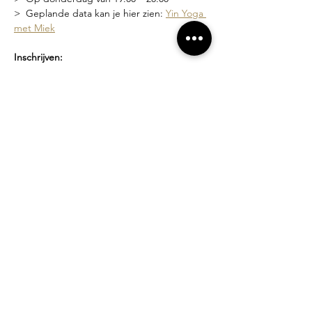
>  Geplande data kan je hier zien: 
Yin Yoga 
met Miek
Inschrijven:
>  Via deze link 
Yin Yoga met Miek
 waar je 
de geplande data kan zien en je kan 
inschrijven
>  Of via een bericht naar 
miek@compagniebougie.be
 of 0478 54 23 70
Lesgever?
Miek Tanghe, bezield met yoga bezig sinds 
2007.  Ze heeft een unieke stijl van lesgeven 
waarin het creëren van een veilige ruimte 
en zachtheid vooropstaat. Je wordt 
uitgenodigd om binnen de grenzen van 
jouw mogelijkheden te werken.
Losse lessen of beurtenkaart?
>  Proefles: 10 euro
>  Losse les: 15 euro