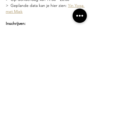
>  Geplande data kan je hier zien: 
Yin Yoga 
met Miek
Inschrijven:
>  Via deze link 
Yin Yoga met Miek
 waar je 
de geplande data kan zien en je kan 
inschrijven
>  Of via een bericht naar 
miek@compagniebougie.be
 of 0478 54 23 70
Lesgever?
Miek Tanghe, bezield met yoga bezig sinds 
2007.  Ze heeft een unieke stijl van lesgeven 
waarin het creëren van een veilige ruimte 
en zachtheid vooropstaat. Je wordt 
uitgenodigd om binnen de grenzen van 
jouw mogelijkheden te werken.
Losse lessen of beurtenkaart?
>  Proefles: 10 euro
>  Losse les: 15 euro