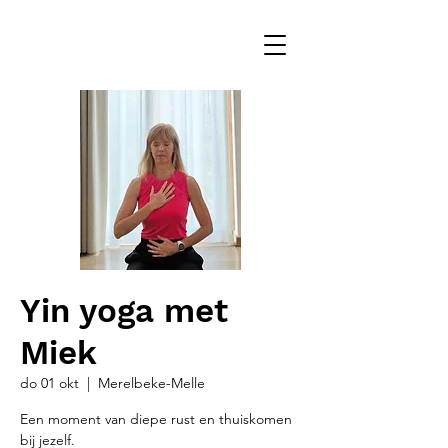
Yin yoga met
Miek
do 01 okt
  |  
Merelbeke-Melle
Een moment van diepe rust en thuiskomen
bij jezelf.