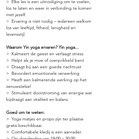
>  Elke les is een uitnodiging om te voelen, 
los te laten en weer in verbinding te komen 
met jezelf.
>  Ervaring is niet nodig – iedereen welkom 
los van leeftijd, fitheid, lenigheid en 
levensstijl.
Waarom Yin yoga ervaren? Yin yoga...
>  Kalmeert de geest en verlaagt stress
>  Helpt als je moe of overprikkeld bent
>  Draagt bij aan een goede nachtrust
>  Bevordert emontionele verwerking
>  Heeft een kalmerende werking op het 
zenuwstelsel
>  Stimuleert doorstroming van energie wat 
bijdraagt aan vitaliteit en balans
Goed om te weten:
>  Yoga matjes en props zijn ter plaatse 
gratis beschikbaar.
>  Comfortabele kledij is een aanrader.
>  Op donderdag van 19:00 – 20:00