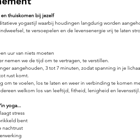
enement
en thuiskomen bij jezelf
editatieve yogastijl waarbij houdingen langdurig worden aange
indweefsel, te versoepelen en de levensenergie vrij te laten st
een uur van niets moeten
er nemen we de tijd om te vertragen, te verstillen.
ger aangehouden, 3 tot 7 minuten, zodat spanning in je licha
ot rust komt.
ng om te voelen, los te laten en weer in verbinding te komen met
edereen welkom los van leeftijd, fitheid, lenigheid en levensstijl.
in yoga...
laagt stress
prikkeld bent
 nachtrust
verwerking