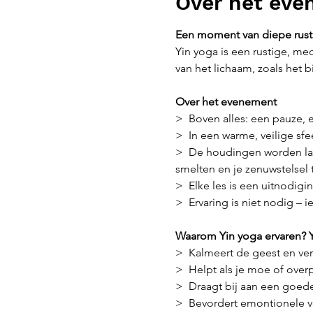
Over het ev
Een moment van diepe rust 
Yin yoga is een rustige, m
van het lichaam, zoals het b
Over het evenement
>  Boven alles: een pauze, 
>  In een warme, veilige sfe
>  De houdingen worden lan
smelten en je zenuwstelsel t
>  Elke les is een uitnodigi
>  Ervaring is niet nodig – i
Waarom Yin yoga ervaren? Y
>  Kalmeert de geest en ver
>  Helpt als je moe of over
>  Draagt bij aan een goede
>  Bevordert emontionele 