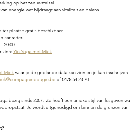
rking op het zenuwstelsel
an energie wat bijdraagt aan vitaliteit en balans
 ter plaatse gratis beschikbaar.
en aanrader.
– 20:00
 zien: 
Yin Yoga met Miek
et Miek
 waar je de geplande data kan zien en je kan inschrijven
iek@compagniebougie.be
 of 0478 54 23 70
ga bezig sinds 2007.  Ze heeft een unieke stijl van lesgeven wa
d vooropstaat. Je wordt uitgenodigd om binnen de grenzen van
t?