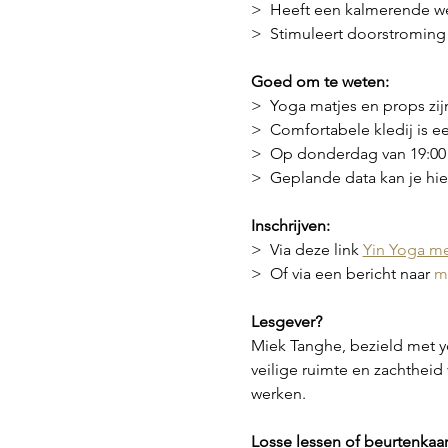
>  Heeft een kalmerende we
>  Stimuleert doorstroming v
Goed om te weten:
>  Yoga matjes en props zijn
>  Comfortabele kledij is e
>  Op donderdag van 19:00 
>  Geplande data kan je hier
Inschrijven:
>  Via deze link 
Yin Yoga m
>  Of via een bericht naar 
m
Lesgever?
Miek Tanghe, bezield met yo
veilige ruimte en zachthei
werken.
Losse lessen of beurtenkaar