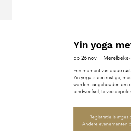
Yin yoga me
do 26 nov
  |  
Merelbeke-
Een moment van diepe rust 
Yin yoga is een rustige, me
worden aangehouden om die
bindweefsel, te versoepelen
Registratie is afges
Andere evenementen b