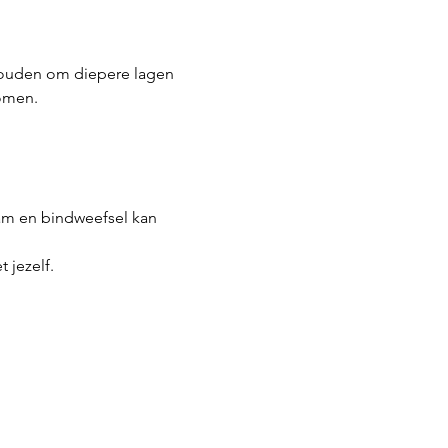
houden om diepere lagen 
romen.
am en bindweefsel kan 
 jezelf.