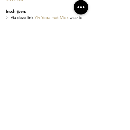
Inschrijven:
>  Via deze link 
Yin Yoga met Miek
 waar je 
de geplande data kan zien en je kan 
inschrijven
>  Of via een bericht naar 
miek@compagniebougie.be
 of 0478 54 23 70
Lesgever?
Miek Tanghe, bezield met yoga bezig sinds 
2007.  Ze heeft een unieke stijl van lesgeven 
waarin het creëren van een veilige ruimte 
en zachtheid vooropstaat. Je wordt 
uitgenodigd om binnen de grenzen van 
jouw mogelijkheden te werken.
Losse lessen of beurtenkaart?
>  Proefles: 10 euro
>  Losse les: 15 euro
>  5-beurten kaart (3 maanden geldig): 70 
euro