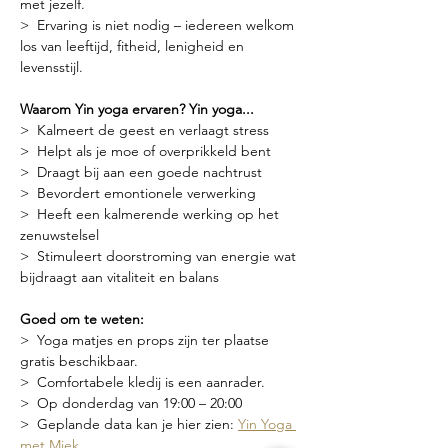
met jezelf.
>  Ervaring is niet nodig – iedereen welkom 
los van leeftijd, fitheid, lenigheid en 
levensstijl.
Waarom Yin yoga ervaren? Yin yoga...
>  Kalmeert de geest en verlaagt stress
>  Helpt als je moe of overprikkeld bent
>  Draagt bij aan een goede nachtrust
>  Bevordert emontionele verwerking
>  Heeft een kalmerende werking op het 
zenuwstelsel
>  Stimuleert doorstroming van energie wat 
bijdraagt aan vitaliteit en balans
Goed om te weten:
>  Yoga matjes en props zijn ter plaatse 
gratis beschikbaar.
>  Comfortabele kledij is een aanrader.
>  Op donderdag van 19:00 – 20:00
>  Geplande data kan je hier zien: 
Yin Yoga 
met Miek