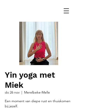
Yin yoga met
Miek
do 26 nov
  |  
Merelbeke-Melle
Een moment van diepe rust en thuiskomen
bij jezelf.