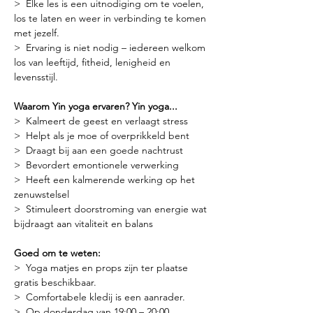
>  Elke les is een uitnodiging om te voelen, 
los te laten en weer in verbinding te komen 
met jezelf.
>  Ervaring is niet nodig – iedereen welkom 
los van leeftijd, fitheid, lenigheid en 
levensstijl.
Waarom Yin yoga ervaren? Yin yoga...
>  Kalmeert de geest en verlaagt stress
>  Helpt als je moe of overprikkeld bent
>  Draagt bij aan een goede nachtrust
>  Bevordert emontionele verwerking
>  Heeft een kalmerende werking op het 
zenuwstelsel
>  Stimuleert doorstroming van energie wat 
bijdraagt aan vitaliteit en balans
Goed om te weten:
>  Yoga matjes en props zijn ter plaatse 
gratis beschikbaar.
>  Comfortabele kledij is een aanrader.
>  Op donderdag van 19:00 – 20:00