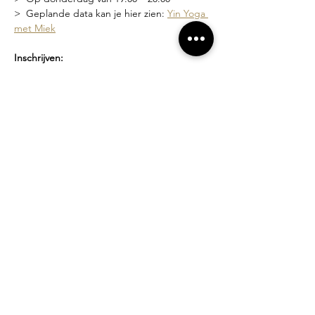
>  Geplande data kan je hier zien: 
Yin Yoga 
met Miek
Inschrijven:
>  Via deze link 
Yin Yoga met Miek
 waar je 
de geplande data kan zien en je kan 
inschrijven
>  Of via een bericht naar 
miek@compagniebougie.be
 of 0478 54 23 70
Lesgever?
Miek Tanghe, bezield met yoga bezig sinds 
2007.  Ze heeft een unieke stijl van lesgeven 
waarin het creëren van een veilige ruimte 
en zachtheid vooropstaat. Je wordt 
uitgenodigd om binnen de grenzen van 
jouw mogelijkheden te werken.
Losse lessen of beurtenkaart?
>  Proefles: 10 euro
>  Losse les: 15 euro