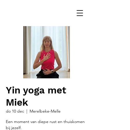
Yin yoga met
Miek
do 10 dec
  |  
Merelbeke-Melle
Een moment van diepe rust en thuiskomen
bij jezelf.