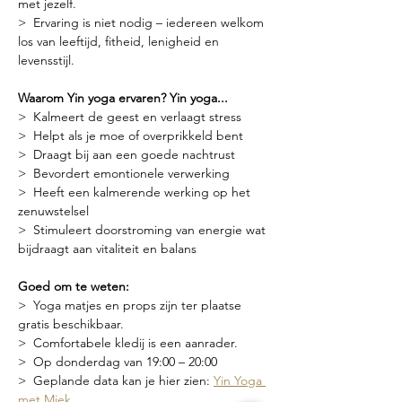
met jezelf.
>  Ervaring is niet nodig – iedereen welkom 
los van leeftijd, fitheid, lenigheid en 
levensstijl.
Waarom Yin yoga ervaren? Yin yoga...
>  Kalmeert de geest en verlaagt stress
>  Helpt als je moe of overprikkeld bent
>  Draagt bij aan een goede nachtrust
>  Bevordert emontionele verwerking
>  Heeft een kalmerende werking op het 
zenuwstelsel
>  Stimuleert doorstroming van energie wat 
bijdraagt aan vitaliteit en balans
Goed om te weten:
>  Yoga matjes en props zijn ter plaatse 
gratis beschikbaar.
>  Comfortabele kledij is een aanrader.
>  Op donderdag van 19:00 – 20:00
>  Geplande data kan je hier zien: 
Yin Yoga 
met Miek