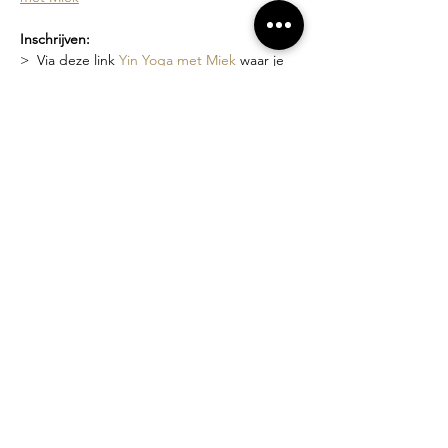
Inschrijven:
>  Via deze link 
Yin Yoga met Miek
 waar je 
de geplande data kan zien en je kan 
inschrijven
>  Of via een bericht naar 
miek@compagniebougie.be
 of 0478 54 23 70
Lesgever?
Miek Tanghe, bezield met yoga bezig sinds 
2007.  Ze heeft een unieke stijl van lesgeven 
waarin het creëren van een veilige ruimte 
en zachtheid vooropstaat. Je wordt 
uitgenodigd om binnen de grenzen van 
jouw mogelijkheden te werken.
Losse lessen of beurtenkaart?
>  Proefles: 10 euro
>  Losse les: 15 euro
>  5-beurten kaart (3 maanden geldig): 70 
euro