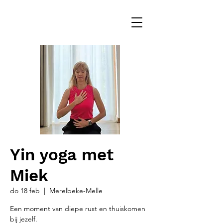
Yin yoga met
Miek
do 18 feb
  |  
Merelbeke-Melle
Een moment van diepe rust en thuiskomen
bij jezelf.