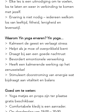
>  Elke les is een uitnodiging om te voelen, 
los te laten en weer in verbinding te komen 
met jezelf.
>  Ervaring is niet nodig – iedereen welkom 
los van leeftijd, fitheid, lenigheid en 
levensstijl.
Waarom Yin yoga ervaren? Yin yoga...
>  Kalmeert de geest en verlaagt stress
>  Helpt als je moe of overprikkeld bent
>  Draagt bij aan een goede nachtrust
>  Bevordert emontionele verwerking
>  Heeft een kalmerende werking op het 
zenuwstelsel
>  Stimuleert doorstroming van energie wat 
bijdraagt aan vitaliteit en balans
Goed om te weten:
>  Yoga matjes en props zijn ter plaatse 
gratis beschikbaar.
>  Comfortabele kledij is een aanrader.
>  Op donderdag van 19:00 – 20:00