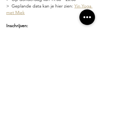
>  Geplande data kan je hier zien: 
Yin Yoga 
met Miek
Inschrijven:
>  Via deze link 
Yin Yoga met Miek
 waar je 
de geplande data kan zien en je kan 
inschrijven
>  Of via een bericht naar 
miek@compagniebougie.be
 of 0478 54 23 70
Lesgever?
Miek Tanghe, bezield met yoga bezig sinds 
2007.  Ze heeft een unieke stijl van lesgeven 
waarin het creëren van een veilige ruimte 
en zachtheid vooropstaat. Je wordt 
uitgenodigd om binnen de grenzen van 
jouw mogelijkheden te werken.
Losse lessen of beurtenkaart?
>  Proefles: 10 euro
>  Losse les: 15 euro