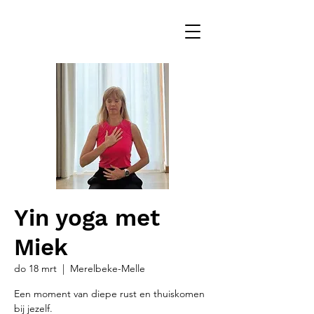
Yin yoga met
Miek
do 18 mrt
  |  
Merelbeke-Melle
Een moment van diepe rust en thuiskomen
bij jezelf.