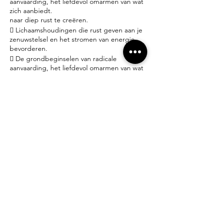
aanvaarding, het liefdevol omarmen van wat
zich aanbiedt.
naar diep rust te creëren.
 Lichaamshoudingen die rust geven aan je
zenuwstelsel en het stromen van energie
bevorderen.
 De grondbeginselen van radicale
aanvaarding, het liefdevol omarmen van wat
zich aanbiedt.
Praktisch:
- Iedereen welkom! Geen ervaring nodig.
- Yoga matjes en props zijn ter plaatse gratis
beschikbaar.
- Brengt gerust een schriftje mee om
gedachten, emoties en inzichten neer te
schrijven.
- Dit is geen lessenreeks, je beslist dus zelf
wanneer je een workshop volgt.
- 25€ per workshop inclusief water – thee –
gebruik yogamat, meditatiekussen en
deken.
- Inschrijven doe je per mail (zie hieronder).