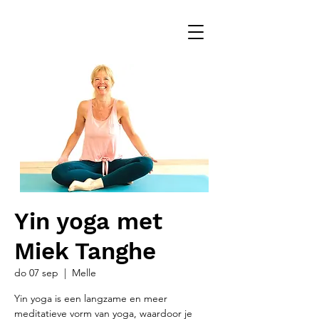
Yin yoga met
Miek Tanghe
do 07 sep
  |  
Melle
Yin yoga is een langzame en meer
meditatieve vorm van yoga, waardoor je