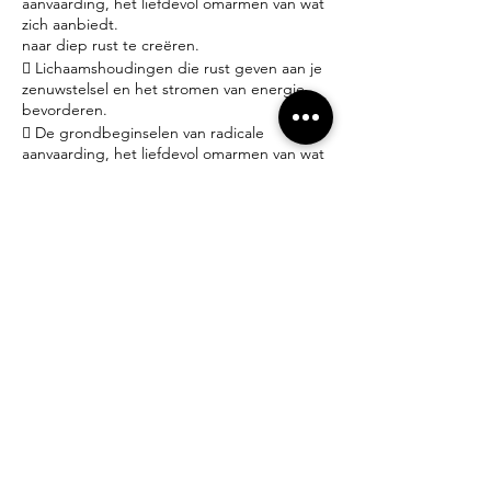
aanvaarding, het liefdevol omarmen van wat
zich aanbiedt.
naar diep rust te creëren.
 Lichaamshoudingen die rust geven aan je
zenuwstelsel en het stromen van energie
bevorderen.
 De grondbeginselen van radicale
aanvaarding, het liefdevol omarmen van wat
zich aanbiedt.
Praktisch:
- Iedereen welkom! Geen ervaring nodig.
- Yoga matjes en props zijn ter plaatse gratis
beschikbaar.
- Brengt gerust een schriftje mee om
gedachten, emoties en inzichten neer te
schrijven.
- Dit is geen lessenreeks, je beslist dus zelf
wanneer je een workshop volgt.
- 25€ per workshop inclusief water – thee –
gebruik yogamat, meditatiekussen en
deken.
- Inschrijven doe je per mail (zie hieronder).