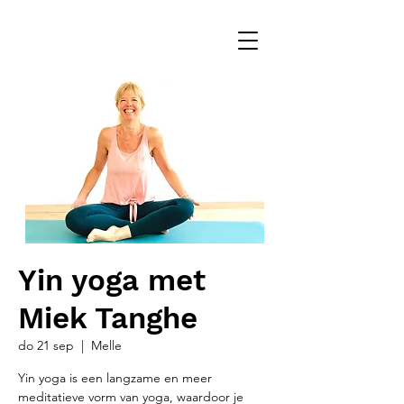
Yin yoga met
Miek Tanghe
do 21 sep
  |  
Melle
Yin yoga is een langzame en meer
meditatieve vorm van yoga, waardoor je