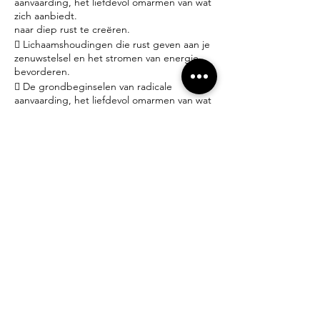
aanvaarding, het liefdevol omarmen van wat
zich aanbiedt.
naar diep rust te creëren.
 Lichaamshoudingen die rust geven aan je
zenuwstelsel en het stromen van energie
bevorderen.
 De grondbeginselen van radicale
aanvaarding, het liefdevol omarmen van wat
zich aanbiedt.
Praktisch:
- Iedereen welkom! Geen ervaring nodig.
- Yoga matjes en props zijn ter plaatse gratis
beschikbaar.
- Brengt gerust een schriftje mee om
gedachten, emoties en inzichten neer te
schrijven.
- Dit is geen lessenreeks, je beslist dus zelf
wanneer je een workshop volgt.
- 25€ per workshop inclusief water – thee –
gebruik yogamat, meditatiekussen en
deken.
- Inschrijven doe je per mail (zie hieronder).