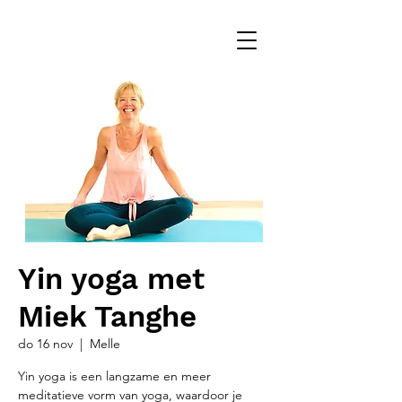
Yin yoga met
Miek Tanghe
do 16 nov
  |  
Melle
Yin yoga is een langzame en meer
meditatieve vorm van yoga, waardoor je