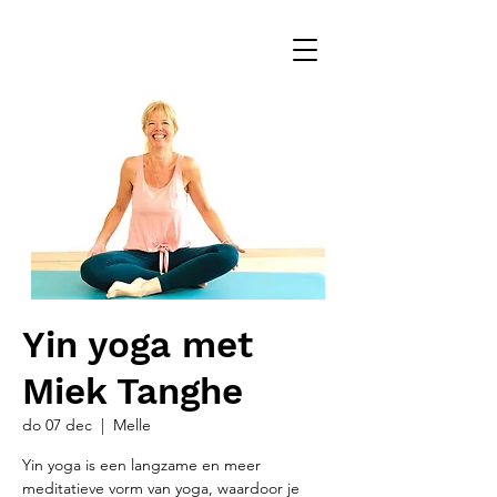
Yin yoga met
Miek Tanghe
do 07 dec
  |  
Melle
Yin yoga is een langzame en meer
meditatieve vorm van yoga, waardoor je