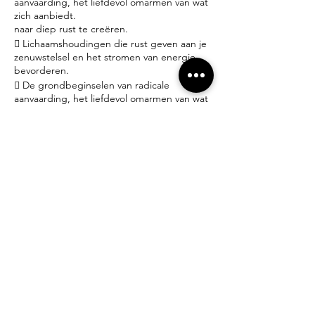
aanvaarding, het liefdevol omarmen van wat
zich aanbiedt.
naar diep rust te creëren.
 Lichaamshoudingen die rust geven aan je
zenuwstelsel en het stromen van energie
bevorderen.
 De grondbeginselen van radicale
aanvaarding, het liefdevol omarmen van wat
zich aanbiedt.
Praktisch:
- Iedereen welkom! Geen ervaring nodig.
- Yoga matjes en props zijn ter plaatse gratis
beschikbaar.
- Brengt gerust een schriftje mee om
gedachten, emoties en inzichten neer te
schrijven.
- Dit is geen lessenreeks, je beslist dus zelf
wanneer je een workshop volgt.
- 25€ per workshop inclusief water – thee –
gebruik yogamat, meditatiekussen en
deken.
- Inschrijven doe je per mail (zie hieronder).