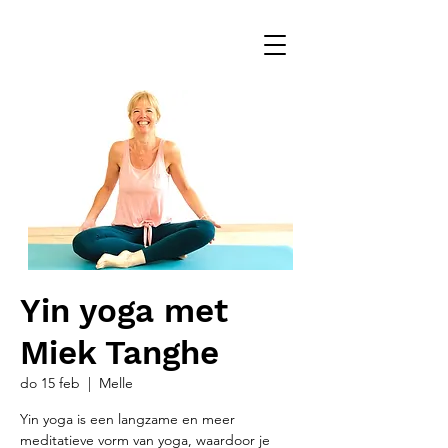
Yin yoga met
Miek Tanghe
do 15 feb
  |  
Melle
Yin yoga is een langzame en meer
meditatieve vorm van yoga, waardoor je