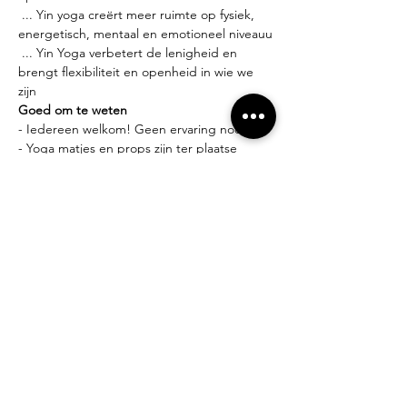
 ... Yin yoga creërt meer ruimte op fysiek, 
energetisch, mentaal en emotioneel niveauu
 ... Yin Yoga verbetert de lenigheid en 
brengt flexibiliteit en openheid in wie we 
zijn
Goed om te weten
- Iedereen welkom! Geen ervaring nodig.
- Yoga matjes en props zijn ter plaatse 
gratis beschikbaar.
- Comfortabele kledij is een aanrader.
Lesgever?
Miek Tanghe, bezield met yoga bezig sinds 
2007. Deze bezieling leidde tot het volgen 
van
verschillende yoga opleidingen (yin yoga, 
vinyasa &amp; hatha yoga en yoga 
therapie) in zowel
binnenland, buitenland als de bakermat 
van de yoga, India.
Losse lessen of beurtenkaart?
- Proefles: 10 euro