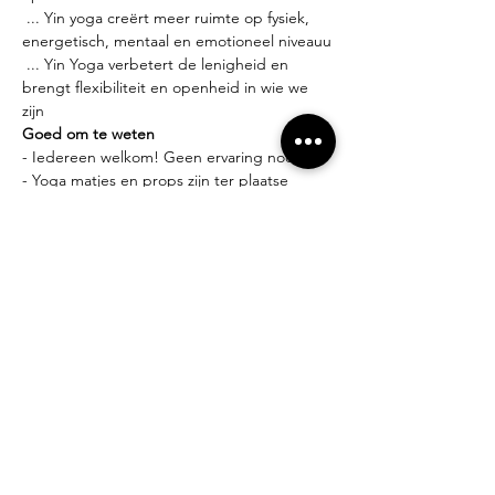
 ... Yin yoga creërt meer ruimte op fysiek, 
energetisch, mentaal en emotioneel niveauu
 ... Yin Yoga verbetert de lenigheid en 
brengt flexibiliteit en openheid in wie we 
zijn
Goed om te weten
- Iedereen welkom! Geen ervaring nodig.
- Yoga matjes en props zijn ter plaatse 
gratis beschikbaar.
- Comfortabele kledij is een aanrader.
Lesgever?
Miek Tanghe, bezield met yoga bezig sinds 
2007. Deze bezieling leidde tot het volgen 
van
verschillende yoga opleidingen (yin yoga, 
vinyasa &amp; hatha yoga en yoga 
therapie) in zowel
binnenland, buitenland als de bakermat 
van de yoga, India.
Losse lessen of beurtenkaart?
- Proefles: 10 euro