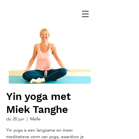
Yin yoga met
Miek Tanghe
do 20 jun
  |  
Melle
Yin yoga is een langzame en meer
meditatieve vorm van yoga, waardoor je