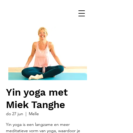
Yin yoga met
Miek Tanghe
do 27 jun
  |  
Melle
Yin yoga is een langzame en meer
meditatieve vorm van yoga, waardoor je