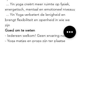
 ... Yin yoga creërt meer ruimte op fysiek, 
energetisch, mentaal en emotioneel niveauu
 ... Yin Yoga verbetert de lenigheid en 
brengt flexibiliteit en openheid in wie we 
zijn
Goed om te weten
- Iedereen welkom! Geen ervaring nodig.
- Yoga matjes en props zijn ter plaatse 
gratis beschikbaar.
- Comfortabele kledij is een aanrader.
Lesgever?
Miek Tanghe, bezield met yoga bezig sinds 
2007. Deze bezieling leidde tot het volgen 
van
verschillende yoga opleidingen (yin yoga, 
vinyasa &amp; hatha yoga en yoga 
therapie) in zowel
binnenland, buitenland als de bakermat 
van de yoga, India.
Losse lessen of beurtenkaart?
- Proefles: 10 euro