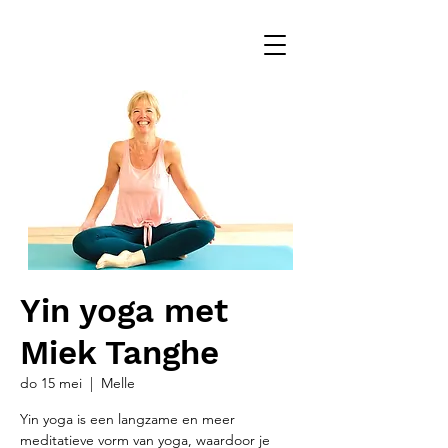
Yin yoga met
Miek Tanghe
do 15 mei
  |  
Melle
Yin yoga is een langzame en meer
meditatieve vorm van yoga, waardoor je