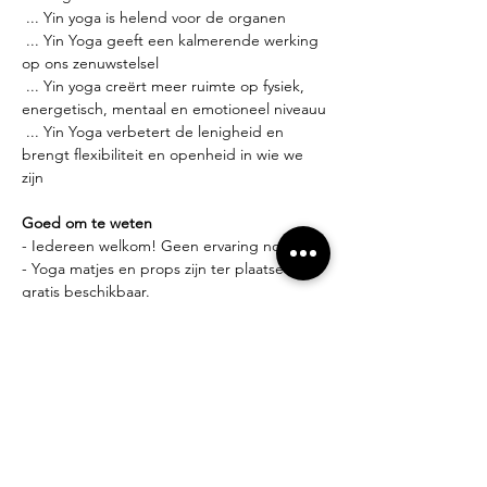
 ... Yin yoga is helend voor de organen
 ... Yin Yoga geeft een kalmerende werking 
op ons zenuwstelsel
 ... Yin yoga creërt meer ruimte op fysiek, 
energetisch, mentaal en emotioneel niveauu
 ... Yin Yoga verbetert de lenigheid en 
brengt flexibiliteit en openheid in wie we 
zijn
Goed om te weten
- Iedereen welkom! Geen ervaring nodig.
- Yoga matjes en props zijn ter plaatse 
gratis beschikbaar.
- Comfortabele kledij is een aanrader.
Lesgever?
Miek Tanghe, bezield met yoga bezig sinds 
2007. Deze bezieling leidde tot het volgen 
van
verschillende yoga opleidingen (yin yoga, 
vinyasa &amp; hatha yoga en yoga 