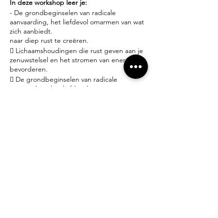
In deze workshop leer je:
- De grondbeginselen van radicale
aanvaarding, het liefdevol omarmen van wat
zich aanbiedt.
naar diep rust te creëren.
 Lichaamshoudingen die rust geven aan je
zenuwstelsel en het stromen van energie
bevorderen.
 De grondbeginselen van radicale
aanvaarding, het liefdevol omarmen van wat
zich aanbiedt.
Praktisch:
- Iedereen welkom! Geen ervaring nodig.
- Yoga matjes en props zijn ter plaatse gratis
beschikbaar.
- Brengt gerust een schriftje mee om
gedachten, emoties en inzichten neer te
schrijven.
- Dit is geen lessenreeks, je beslist dus zelf
wanneer je een workshop volgt.
- 25€ per workshop inclusief water – thee –
gebruik yogamat, meditatiekussen en