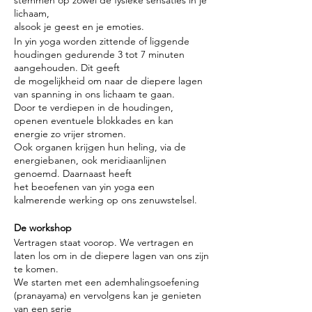
stemmen op zowel de fysieke sensaties in je
lichaam,
alsook je geest en je emoties.
In yin yoga worden zittende of liggende
houdingen gedurende 3 tot 7 minuten
aangehouden. Dit geeft
de mogelijkheid om naar de diepere lagen
van spanning in ons lichaam te gaan.
Door te verdiepen in de houdingen,
openen eventuele blokkades en kan
energie zo vrijer stromen.
Ook organen krijgen hun heling, via de
energiebanen, ook meridiaanlijnen
genoemd. Daarnaast heeft
het beoefenen van yin yoga een
kalmerende werking op ons zenuwstelsel.
De workshop
Vertragen staat voorop. We vertragen en
laten los om in de diepere lagen van ons zijn
te komen.
We starten met een ademhalingsoefening
(pranayama) en vervolgens kan je genieten
van een serie