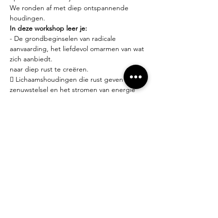
We ronden af met diep ontspannende 
houdingen.
In deze workshop leer je:
- De grondbeginselen van radicale 
aanvaarding, het liefdevol omarmen van wat 
zich aanbiedt.
naar diep rust te creëren.
 Lichaamshoudingen die rust geven aan je 
zenuwstelsel en het stromen van energie
bevorderen.
 De grondbeginselen van radicale 
aanvaarding, het liefdevol omarmen van wat 
zich aanbiedt.
Praktisch:
- Iedereen welkom! Geen ervaring nodig.
- Yoga matjes en props zijn ter plaatse 
gratis beschikbaar.
- Brengt gerust een schriftje mee om 
gedachten, emoties en inzichten neer te 
schrijven.
- Dit is geen lessenreeks, je beslist dus zelf 