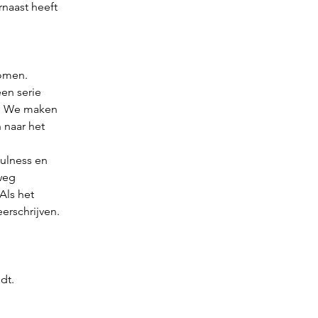
naast heeft
komen.
en serie
n. We maken
 naar het
ulness en
weg
Als het
erschrijven.
dt.