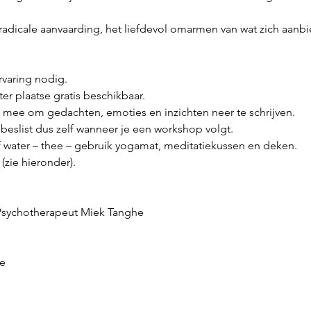
adicale aanvaarding, het liefdevol omarmen van wat zich aanbi
varing nodig.
ter plaatse gratis beschikbaar.
je mee om gedachten, emoties en inzichten neer te schrijven.
e beslist dus zelf wanneer je een workshop volgt.
f water – thee – gebruik yogamat, meditatiekussen en deken.
 (zie hieronder).
 Psychotherapeut Miek Tanghe
e