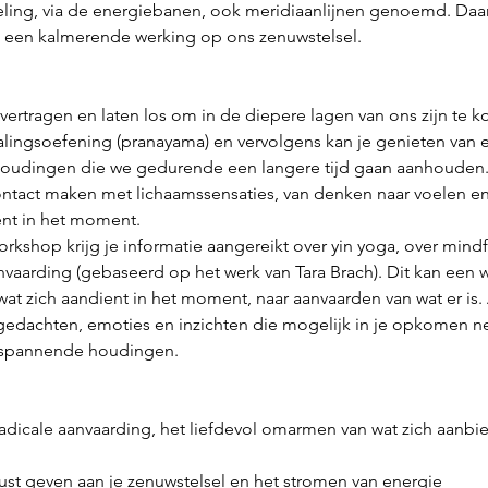
ling, via de energiebanen, ook meridiaanlijnen genoemd. Daar
 een kalmerende werking op ons zenuwstelsel.
vertragen en laten los om in de diepere lagen van ons zijn te 
ingsoefening (pranayama) en vervolgens kan je genieten van e
houdingen die we gedurende een langere tijd gaan aanhoude
ntact maken met lichaamssensaties, van denken naar voelen en
ent in het moment.
shop krijg je informatie aangereikt over yin yoga, over mindf
nvaarding (gebaseerd op het werk van Tara Brach). Dit kan een 
t zich aandient in het moment, naar aanvaarden van wat er is. 
e gedachten, emoties en inzichten die mogelijk in je opkomen ne
tspannende houdingen.
dicale aanvaarding, het liefdevol omarmen van wat zich aanbie
st geven aan je zenuwstelsel en het stromen van energie