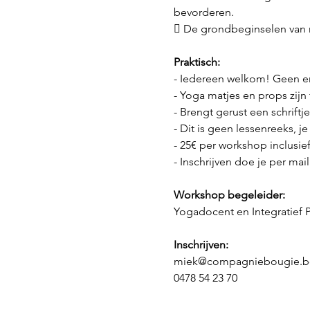
bevorderen.
 De grondbeginselen van r
Praktisch:
- Iedereen welkom! Geen er
- Yoga matjes en props zijn 
- Brengt gerust een schrift
- Dit is geen lessenreeks, j
- 25€ per workshop inclusie
- Inschrijven doe je per mail
Workshop begeleider:
Yogadocent en Integratief
Inschrijven:
miek@compagniebougie.b
0478 54 23 70