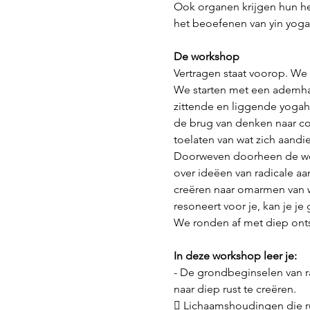
Ook organen krijgen hun he
het beoefenen van yin yoga
De workshop
Vertragen staat voorop. We 
We starten met een ademhal
zittende en liggende yoga
de brug van denken naar co
toelaten van wat zich aandi
Doorweven doorheen de work
over ideëen van radicale aa
creëren naar omarmen van wa
resoneert voor je, kan je j
We ronden af met diep on
In deze workshop leer je:
- De grondbeginselen van ra
naar diep rust te creëren.
 Lichaamshoudingen die ru