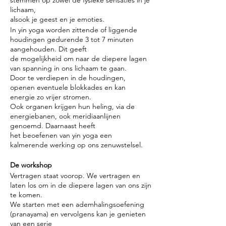
stemmen op zowel de fysieke sensaties in je
lichaam,
alsook je geest en je emoties.
In yin yoga worden zittende of liggende
houdingen gedurende 3 tot 7 minuten
aangehouden. Dit geeft
de mogelijkheid om naar de diepere lagen
van spanning in ons lichaam te gaan.
Door te verdiepen in de houdingen,
openen eventuele blokkades en kan
energie zo vrijer stromen.
Ook organen krijgen hun heling, via de
energiebanen, ook meridiaanlijnen
genoemd. Daarnaast heeft
het beoefenen van yin yoga een
kalmerende werking op ons zenuwstelsel.
De workshop
Vertragen staat voorop. We vertragen en
laten los om in de diepere lagen van ons zijn
te komen.
We starten met een ademhalingsoefening
(pranayama) en vervolgens kan je genieten
van een serie