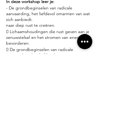
In deze workshop leer je:
- De grondbeginselen van radicale
aanvaarding, het liefdevol omarmen van wat
zich aanbiedt.
naar diep rust te creëren.
 Lichaamshoudingen die rust geven aan je
zenuwstelsel en het stromen van energie
bevorderen.
 De grondbeginselen van radicale
aanvaarding, het liefdevol omarmen van wat
zich aanbiedt.
Praktisch:
- Iedereen welkom! Geen ervaring nodig.
- Yoga matjes en props zijn ter plaatse gratis
beschikbaar.
- Brengt gerust een schriftje mee om
gedachten, emoties en inzichten neer te
schrijven.
- Dit is geen lessenreeks, je beslist dus zelf
wanneer je een workshop volgt.
- 25€ per workshop inclusief water – thee –
gebruik yogamat, meditatiekussen en