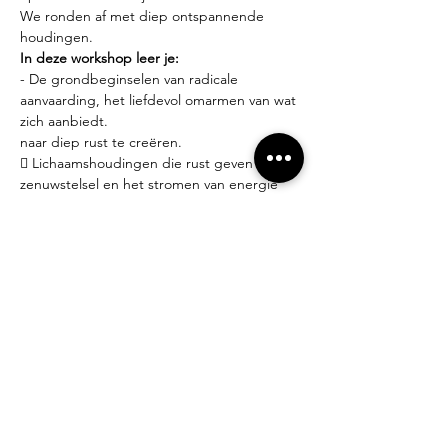
We ronden af met diep ontspannende 
houdingen.
In deze workshop leer je:
- De grondbeginselen van radicale 
aanvaarding, het liefdevol omarmen van wat 
zich aanbiedt.
naar diep rust te creëren.
 Lichaamshoudingen die rust geven aan je 
zenuwstelsel en het stromen van energie
bevorderen.
 De grondbeginselen van radicale 
aanvaarding, het liefdevol omarmen van wat 
zich aanbiedt.
Praktisch:
- Iedereen welkom! Geen ervaring nodig.
- Yoga matjes en props zijn ter plaatse 
gratis beschikbaar.
- Brengt gerust een schriftje mee om 
gedachten, emoties en inzichten neer te 
schrijven.
- Dit is geen lessenreeks, je beslist dus zelf 