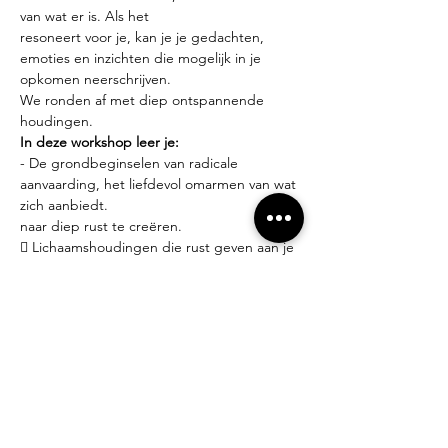
van wat er is. Als het
resoneert voor je, kan je je gedachten, 
emoties en inzichten die mogelijk in je 
opkomen neerschrijven.
We ronden af met diep ontspannende 
houdingen.
In deze workshop leer je:
- De grondbeginselen van radicale 
aanvaarding, het liefdevol omarmen van wat 
zich aanbiedt.
naar diep rust te creëren.
 Lichaamshoudingen die rust geven aan je 
zenuwstelsel en het stromen van energie
bevorderen.
 De grondbeginselen van radicale 
aanvaarding, het liefdevol omarmen van wat 
zich aanbiedt.
Praktisch:
- Iedereen welkom! Geen ervaring nodig.
- Yoga matjes en props zijn ter plaatse 
gratis beschikbaar.