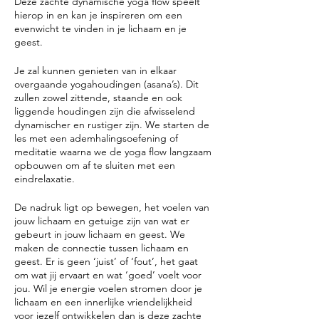
Deze zachte dynamische yoga flow speelt
hierop in en kan je inspireren om een
evenwicht te vinden in je lichaam en je
geest.
Je zal kunnen genieten van in elkaar
overgaande yogahoudingen (asana’s). Dit
zullen zowel zittende, staande en ook
liggende houdingen zijn die afwisselend
dynamischer en rustiger zijn. We starten de
les met een ademhalingsoefening of
meditatie waarna we de yoga flow langzaam
opbouwen om af te sluiten met een
eindrelaxatie.
De nadruk ligt op bewegen, het voelen van
jouw lichaam en getuige zijn van wat er
gebeurt in jouw lichaam en geest. We
maken de connectie tussen lichaam en
geest. Er is geen ‘juist’ of ‘fout’, het gaat
om wat jij ervaart en wat ‘goed’ voelt voor
jou. Wil je energie voelen stromen door je
lichaam en een innerlijke vriendelijkheid
voor jezelf ontwikkelen dan is deze zachte