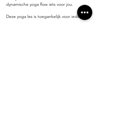
dynamische yoga flow iets voor jou.
Deze yoga les is toegankelijk voor iedereen.
Lesgever:
yogadocent Miek Tanghe
Inschrijven?
miek@compagniebougie.be
0478 54 23 70
Tarieven:
Startpakket van 3 lessen: 30 € (2 maanden
geldig)
Drop-in: 13 €
5-beurten kaart: 60 € (3 maanden geldig)
Deel dit evenement